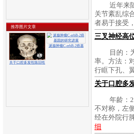
近年来
关节紊乱综合
者易于接受
推荐图片文章
三叉神经高位
涎腺肿瘤C-erbB-2癌基
目的：
率。方法：
关于口腔多发性陈旧性
行眶下孔、
关于口腔多
年龄：2
不对称，左侧
经在外院行脾
细