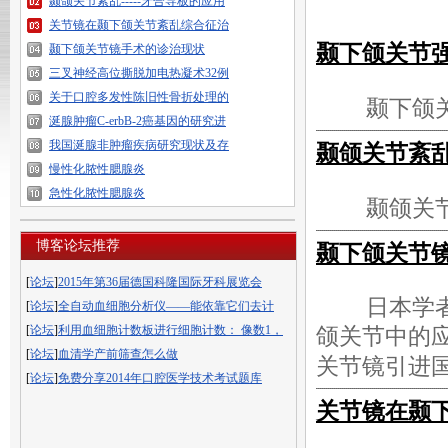
颞颌关节紊乱-----牙合导板的应用
关节镜在颞下颌关节紊乱综合征治
颞下颌关节
颞下颌关节镜手术的诊治现状
三叉神经高位撕脱加电热凝术32例
关于口腔多发性陈旧性骨折处理的
颞下颌
涎腺肿瘤C-erbB-2癌基因的研究进
我国涎腺非肿瘤疾病研究现状及存
颞颌关节紊乱-
慢性化脓性腮腺炎
急性化脓性腮腺炎
颞颌关节
博客论坛推荐
颞下颌关节
[
论坛
]
2015年第36届德国科隆国际牙科展览会
日本学
[
论坛
]
全自动血细胞分析仪——能依靠它们去计
[
论坛
]
利用血细胞计数板进行细胞计数： 像数1，
颌关节中的应
[
论坛
]
血清学产前筛查怎么做
关节镜引进
[
论坛
]
免费分享2014年口腔医学技术考试题库
关节镜在颞